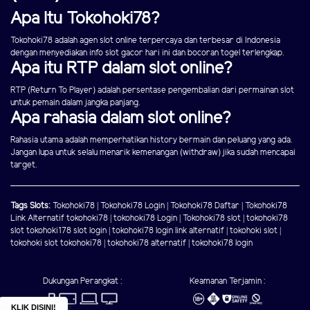
Apa Itu Tokohoki78?
Tokohoki78 adalah agen slot online terpercaya dan terbesar di Indonesia
dengan menyediakan info slot gacor hari ini dan bocoran togel terlengkap.
Apa itu RTP dalam slot online?
RTP (Return To Player) adalah persentase pengembalian dari permainan slot
untuk pemain dalam jangka panjang.
Apa rahasia dalam slot online?
Rahasia utama adalah memperhatikan history bermain dan peluang yang ada.
Jangan lupa untuk selalu menarik kemenangan (withdraw) jika sudah mencapai
target.
Tags Slots:
Tokohoki78
|
Tokohoki78 Login
|
Tokohoki78 Daftar
|
Tokohoki78
Link Alternatif
tokohoki78
|
tokohoki78 Login
|
Tokohoki78 slot
|
tokohoki78
slot
tokohoki178 slot login
|
tokohoki78 login link alternatif
|
tokohoki slot
|
tokohoki slot
tokohoki78
|
tokohoki78 alternatif
|
tokohoki78 login
Dukungan Perangkat :
Keamanan Terjamin :
KLIK DISINI!