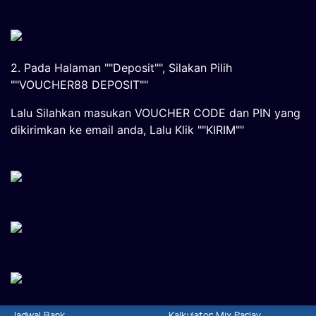
2. Pada Halaman ""Deposit"", Silakan Pilih
""VOUCHER88 DEPOSIT""
Lalu Silahkan masukan VOUCHER CODE dan PIN yang
dikirimkan ke email anda, Lalu Klik ""KIRIM""