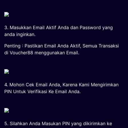
3. Masukkan Email Aktif Anda dan Password yang
anda inginkan.
Penting : Pastikan Email Anda Aktif, Semua Transaksi
di Voucher88 menggunakan Email.
4. Mohon Cek Email Anda, Karena Kami Mengirimkan
PIN Untuk Verifikasi Ke Email Anda.
5. Silahkan Anda Masukan PIN yang dikirimkan ke