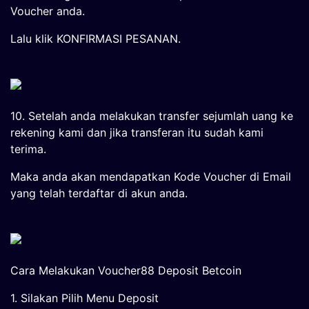
Voucher anda.
Lalu klik KONFIRMASI PESANAN.
10. Setelah anda melakukan transfer sejumlah uang ke
rekening kami dan jika transferan itu sudah kami
terima.
Maka anda akan mendapatkan Kode Voucher di Email
yang telah terdaftar di akun anda.
Cara Melakukan Voucher88 Deposit Betcoin
1. Silakan Pilih Menu Deposit