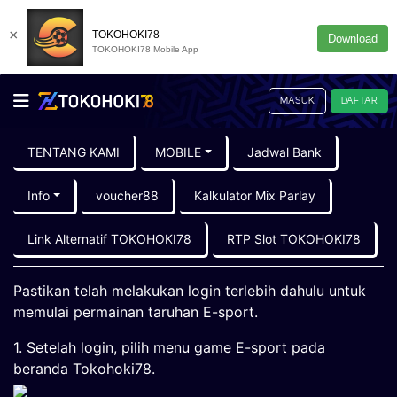
×
TOKOHOKI78
Download
TOKOHOKI78 Mobile App
MASUK
DAFTAR
TENTANG KAMI
MOBILE
Jadwal Bank
Info
voucher88
Kalkulator Mix Parlay
Link Alternatif TOKOHOKI78
RTP Slot TOKOHOKI78
Pastikan telah melakukan login terlebih dahulu untuk
memulai permainan taruhan E-sport.
1. Setelah login, pilih menu game E-sport pada
beranda Tokohoki78.