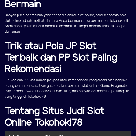
Bermain
Banyak jenis permainan yang tersedia dalam slot online, namun rahasia pola
slot online adalah melihat di mana Anda bermain. Jika bermain di Tokohoki78,
Anda dapat yakin karena memiliki kredibilitas tinggi dengan transaksi cepat
dan aman.
Trik atau Pola JP Slot
Terbaik dan PP Slot Paling
Rekomendasi
JP Slot dan PP Slot adalah jackpot atau kemenangan yang dicari oleh banyak
orang demi mendapatkan gacor dalam bermain slot online. Game Pragmatic
Play seperti Sweet Bonanza, Sugar Rush, dan banyak lagi memiliki peluang JP
yang tinggi di Tokohoki78.
Tentang Situs Judi Slot
Online Tokohoki78