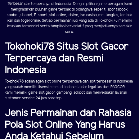
Terbesar
dan terpercaya di Indonesia. Dengan pilihan game beragam, kami
menghadirkan puluhan game terbaik di bidangnya seperti sportsbook,
sbobet, ubobet, E-sport, slot online, idnlive, live casino, mm tangkas, tembak
ikan dan togel online. Setiap permainan judi yang ada di Tokohoki78 memiliki
keunikan tersendiri serta tampilan bervariatif yang menjadikannya semakin
seru.
Tokohoki78 Situs Slot Gacor
Terpercaya dan Resmi
Indonesia
Tokohoki78
adalah agen slot online terpercaya dan slot terbesar di Indonesia
yang sudah memiliki lisensi resmi di Indonesia dan legalitas dari PAGCOR.
Kami memiliki game slot gacor gampang jackpot dan menyediakan layanan
customer service 24 jam nonstop.
Jenis Permainan dan Rahasia
Pola Slot Online Yang Harus
Anda Ketahui Sebelum