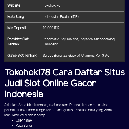
Website
Tokohoki78
Mata Uang
Indonesian Rupiah (IDR)
Min Deposit
10.000 IDR
Provider Slot
Pragmatic Play, Idn slot, Playtech, Microgaming,
Terbaik
Habanero
Game Slot Terbaik
Sweet Bonanza, Gate of Olympus, Koi Gate
Tokohoki78 Cara Daftar Situs
Judi Slot Online Gacor
Indonesia
Sebelum Anda bisa bermain, buatlah user ID baru dengan melakukan
pendaftaran di menu register secara gratis. Pastikan data yang Anda
masukkan valid dan lengkap.
Username
Kata Sandi