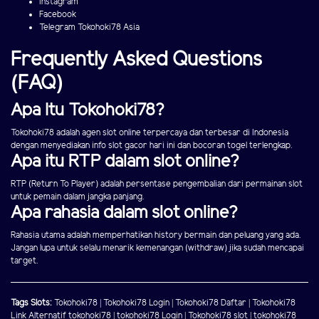
Instagram
Facebook
Telegram Tokohoki78 Asia
Frequently Asked Questions
(FAQ)
Apa Itu Tokohoki78?
Tokohoki78 adalah agen slot online terpercaya dan terbesar di Indonesia
dengan menyediakan info slot gacor hari ini dan bocoran togel terlengkap.
Apa itu RTP dalam slot online?
RTP (Return To Player) adalah persentase pengembalian dari permainan slot
untuk pemain dalam jangka panjang.
Apa rahasia dalam slot online?
Rahasia utama adalah memperhatikan history bermain dan peluang yang ada.
Jangan lupa untuk selalu menarik kemenangan (withdraw) jika sudah mencapai
target.
Tags Slots:
Tokohoki78
|
Tokohoki78 Login
|
Tokohoki78 Daftar
|
Tokohoki78
Link Alternatif
tokohoki78
|
tokohoki78 Login
|
Tokohoki78 slot
|
tokohoki78